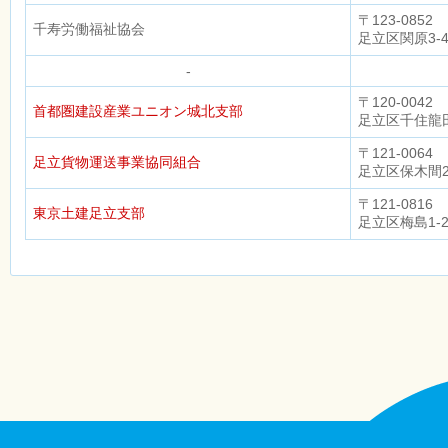
〒123-0852
千寿労働福祉協会
足立区関原3-4
-
〒120-0042
首都圏建設産業ユニオン城北支部
足立区千住龍田
〒121-0064
足立貨物運送事業協同組合
足立区保木間2-
〒121-0816
東京土建足立支部
足立区梅島1-2