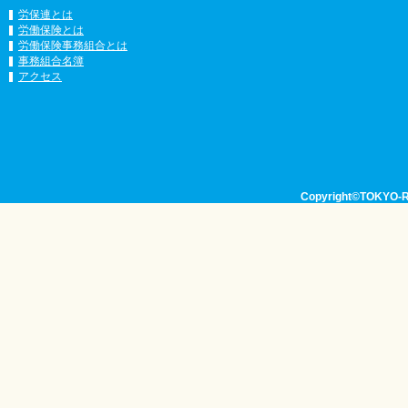
労保連とは
労働保険とは
労働保険事務組合とは
事務組合名簿
アクセス
Copyright©TOKYO-RO