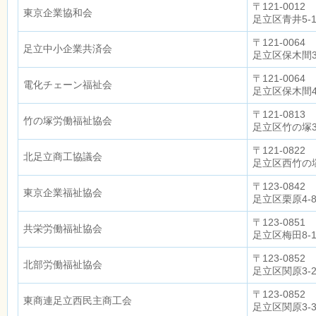
〒121-0012
東京企業協和会
足立区青井5-
〒121-0064
足立中小企業共済会
足立区保木間3-
〒121-0064
電化チェーン福祉会
足立区保木間4
〒121-0813
竹の塚労働福祉協会
足立区竹の塚3
〒121-0822
北足立商工協議会
足立区西竹の塚1-
〒123-0842
東京企業福祉協会
足立区栗原4-8-
〒123-0851
共栄労働福祉協会
足立区梅田8-
〒123-0852
北部労働福祉協会
足立区関原3-26
〒123-0852
東商連足立西民主商工会
足立区関原3-31